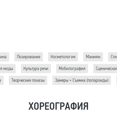
тика
Позирование
Косметология
Макияж
Сти
ия моды
Культура речи
Мобилография
Сценическая
в
Творческие показы
Замеры + Съемка (полароиды)
ХОРЕОГРАФИЯ