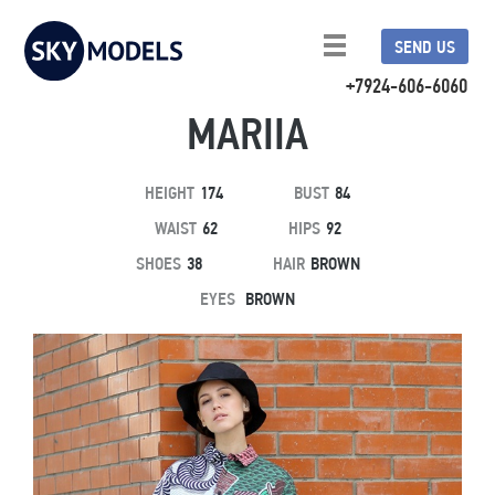
SEND US
+7924-606-6060
MARIIA
HEIGHT
174
BUST
84
WAIST
62
HIPS
92
SHOES
38
HAIR
BROWN
EYES
BROWN